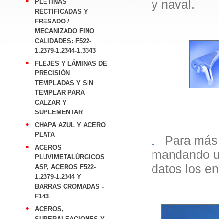
y naval.
PLETINAS
RECTIFICADAS Y
FRESADO /
MECANIZADO FINO
CALIDADES: F522-
1.2379-1.2344-1.3343
FLEJES Y LÁMINAS DE
PRECISIÓN
TEMPLADAS Y SIN
TEMPLAR PARA
CALZAR Y
SUPLEMENTAR
CHAPA AZUL Y ACERO
PLATA
Para más i
ACEROS
mandando un
PLUVIMETALÚRGICOS
datos los en
ASP, ACEROS F522-
1.2379-1.2344 Y
BARRAS CROMADAS -
F143
ACEROS,
SUPERALEACIONES Y